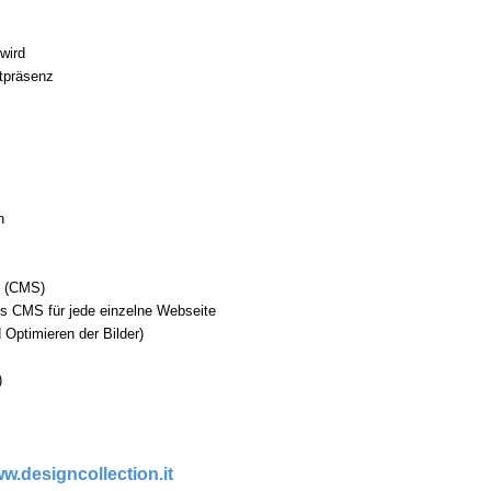
wird
etpräsenz
n
he (CMS)
ls CMS für jede einzelne Webseite
 Optimieren der Bilder)
)
w.designcollection.it