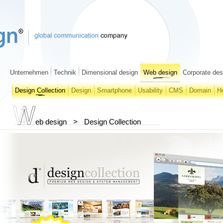
Unternehmen
Technik
Dimensional design
Web design
Corporate des
Design Collection
Design
Smartphone
Usability
CMS
Domain
H
eb design
>
Design Collection