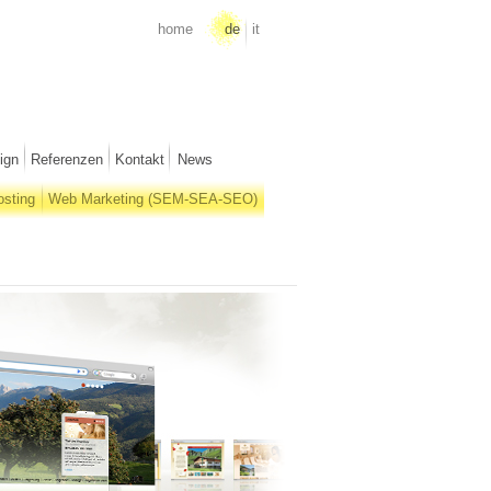
home
de
it
ign
Referenzen
Kontakt
News
osting
Web Marketing (SEM-SEA-SEO)