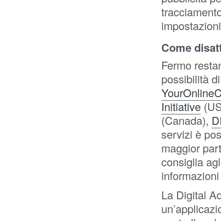
tracciamento
impostazioni 
Come disatti
Fermo restan
possibilità d
YourOnlineC
Initiative
(US
(Canada),
D
servizi è pos
maggior parte
consiglia agli
informazioni
La Digital Ad
un’applicaz