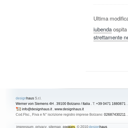
Ultima modific
iubenda
ospita
strettamente n
design
haus
S.r.l.
Werner von Siemens 4H . 39100 Bolzano / Italia .
T:
+39 0471 1880871 
info@designhaus.it
. www.designhaus.it
Cod.FIsc., P.iva e N° iscrizione registro imprese Bolzano:
02687430211 
impressum
.
privacy
.
sitemap
.
cookies
.
© 2010
design
haus