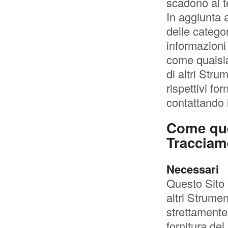
scadono al t
In aggiunta 
delle categor
informazioni 
come qualsia
di altri Stru
rispettivi for
contattando i
Come ques
Tracciam
Necessari
Questo Sito 
altri Strumen
strettamente
fornitura del