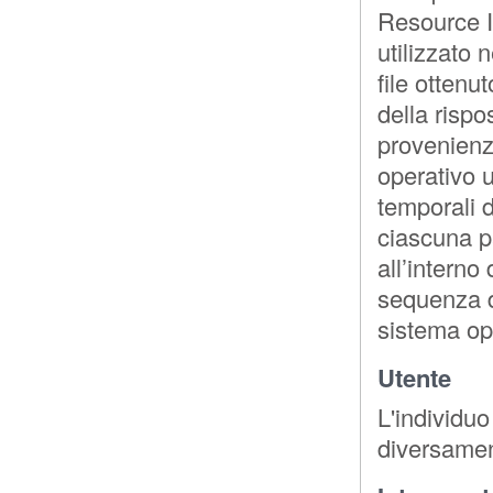
Resource Id
utilizzato 
file ottenu
della rispo
provenienza
operativo u
temporali 
ciascuna pag
all’interno
sequenza de
sistema ope
Utente
L'individu
diversament