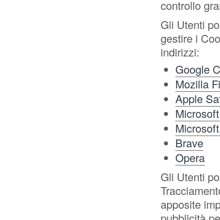
controllo gr
Gli Utenti p
gestire i Coo
indirizzi:
Google 
Mozilla F
Apple Saf
Microsoft
Microsof
Brave
Opera
Gli Utenti po
Tracciamento 
apposite impo
pubblicità pe